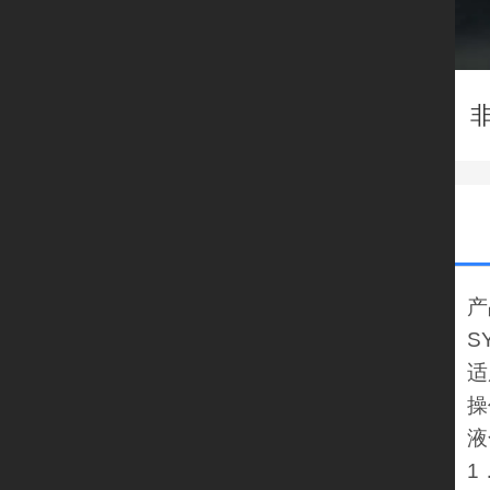
产
S
适
操
液
1